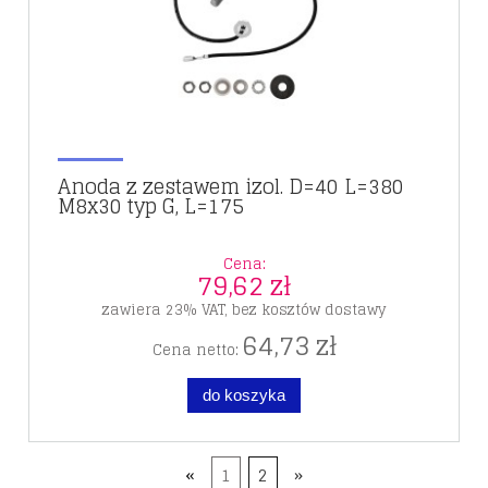
Anoda z zestawem izol. D=40 L=380
M8x30 typ G, L=175
Cena:
79,62 zł
zawiera 23% VAT, bez kosztów dostawy
64,73 zł
Cena netto:
do koszyka
«
1
2
»