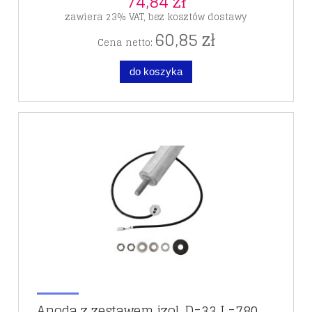
74,84 zł
zawiera 23% VAT, bez kosztów dostawy
60,85 zł
Cena netto:
do koszyka
Anoda z zestawem izol. D=33 L=780