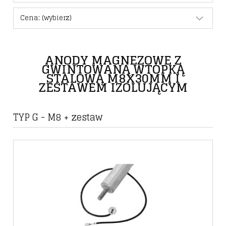
Cena: (wybierz)
ANODY MAGNEZOWE Z
GWINTOWANĄ WTOPKĄ
STALOWĄ M8X30MM I
ZESTAWEM IZOLUJĄCYM
TYP G - M8 + zestaw