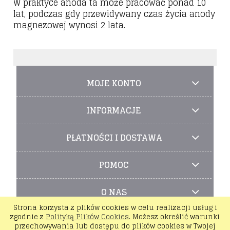
W praktyce anoda ta może pracować ponad 10
lat, podczas gdy przewidywany czas życia anody
magnezowej wynosi 2 lata.
MOJE KONTO
INFORMACJE
PŁATNOŚCI I DOSTAWA
POMOC
O NAS
Strona korzysta z plików cookies w celu realizacji usług i
zgodnie z
Polityką Plików Cookies
. Możesz określić warunki
pokaż pełną wersję strony
przechowywania lub dostępu do plików cookies w Twojej