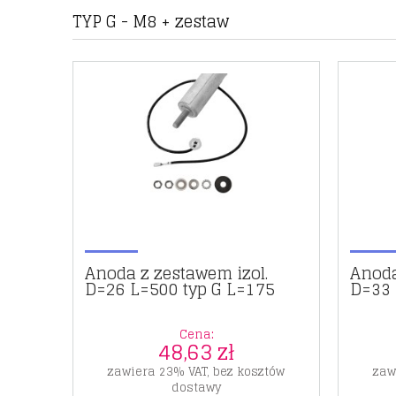
TYP G - M8 + zestaw
Anoda z zestawem izol.
Anoda
D=26 L=500 typ G L=175
D=33 
Cena:
48,63 zł
zawiera 23% VAT, bez kosztów
zaw
dostawy