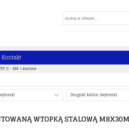
Kontakt
TYP G - M8 + zestaw
wybierz)
Długość kabla: (wybierz)
TOWANĄ WTOPKĄ STALOWĄ M8X30M