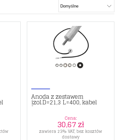
Anoda z zestawem
el
izol.D=21,3 L=400, kabel
L=175
Cena:
30,67 zł
ztów
zawiera 23% VAT, bez kosztów
dostawy