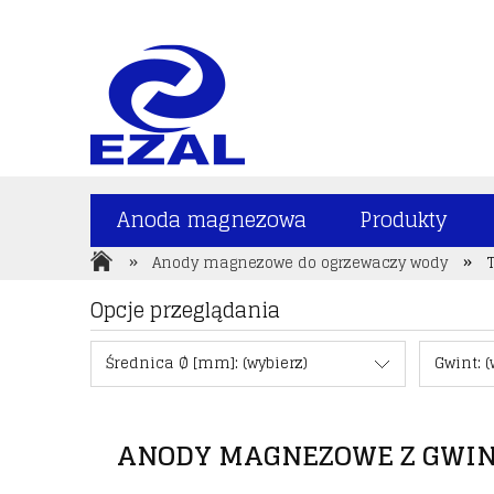
Anoda magnezowa
Produkty
»
»
Anody magnezowe do ogrzewaczy wody
Opcje przeglądania
Średnica Ø [mm]: (wybierz)
Gwint: (
ANODY MAGNEZOWE Z GWIN