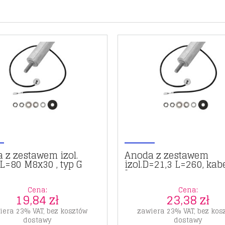
 z zestawem izol.
Anoda z zestawem
L=80 M8x30 , typ G
izol.D=21,3 L=260, kab
L=175
Cena:
Cena:
19,84 zł
23,38 zł
iera 23% VAT, bez kosztów
zawiera 23% VAT, bez kos
dostawy
dostawy