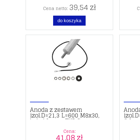
39,54 zł
Cena netto:
C
do koszyka
Anoda z zestawem
Anod
izol.D=21,3 L=600 M8x30,
izol.
kabel L=175 TYP G
G L=1
Cena:
41,08 zł