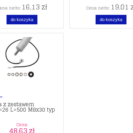
16,13 zł
19,01 z
ena netto:
Cena netto:
do koszyka
do koszyka
a z zestawem
D=26 L=500 M8x30 typ
00
Cena:
48,63 zł